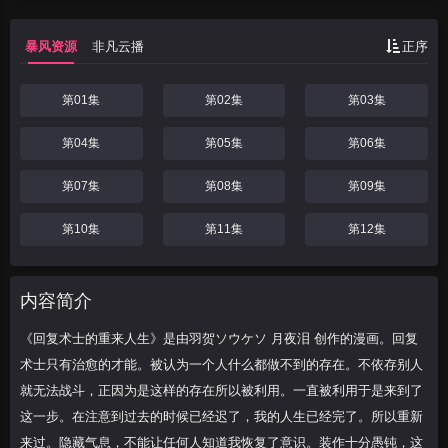
存在。不依存别人就无法战斗，正因为是这
样的存在所以被利用。一直被利用于是来到
暴风资源
非凡云播
正序
了这一步。在注
第01集
第02集
第03集
第04集
第05集
第06集
第07集
第08集
第09集
第10集
第11集
第12集
内容简介
《回复术士的重来人生》是由羽贺ソウケソ 月夜泪 创作的漫画。回复
术士只有治愈的才能。被认为一个人什么都做不到的存在。不依存别人
就无法战斗，正因为是这样的存在所以被利用。一直被利用于是来到了
这一步。在注意到过去的时候已经迟了，我的人生已经完了。所以重新
来过。隐藏气息，不能让任何人知道我恢复了意识。装作十分愚钝，这