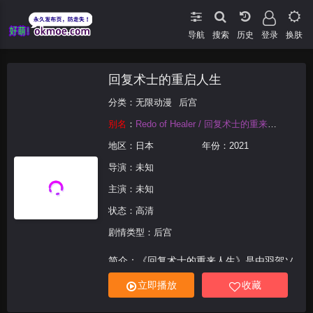
导航
搜索
登录
换肤
回复术士的重启人生
分类：
无限动漫
后宫
别名
：
Redo of Healer / 回复术士的重来人生 / Kaifuku Jutsushi no Yarinaoshi / 棍勇 / 棍之勇者
地区：
日本
年份：
2021
导演：未知
主演：未知
状态：高清
剧情类型：后宫
简介：《回复术士的重来人生》是由羽贺ソ
ウケソ 月夜泪 创作的漫画。回复术士只有
立即播放
收藏
治愈的才能。被认为一个人什么都做不到的