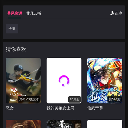
暴风资源
非凡云播
正序
全集
猜你喜欢
第41-63集完结
80集全
第526集
恶女
我的美艳女上司
仙武帝尊