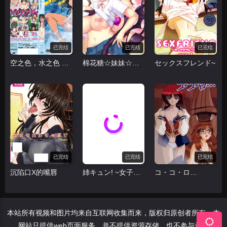
已完结
已完结
已完结
空之色，水之色 そらのいろ、みずのいろ
棉花糖☆妹妹☆佐急巴士
セックスフレンド~
已完结
已完结
已完结
沉陷口X的嘴唇
姉キュン! ~女子が家に来た!~
コ・コ・ロ…
本站所有视频和图片均来自互联网收集而来，版权归原创者所有，本
网站只提供web页面服务，并不提供资源存储，也不参与录制