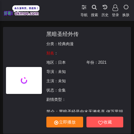
导航
搜索
登录
换肤
黑暗圣经外传
分类：
经典肉漫
别名
：
地区：
日本
年份：
2021
导演：未知
主演：未知
状态：全集
剧情类型：
简介：黑暗圣经是由水无濑多喜,伊万里胡
桃,高城宽子,北见丽华,佐伯香织主演的一部
立即播放
收藏
伦理类电影,是著名导演执导的日本电影。